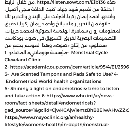
من خلال الرابط: https://listen.sowt.com/Eib136 هذه
الحلقة من تقديم شهد جهاد. كتبت الحلقة سجى أكميل،
وأنتجها أحمد إيمان زكريا. أشرفت على الإنتاج والتحرير تالا
حلاوة من التحرير راما سبانخ وأحمد إيمان زكريا. تدقيق
المعلومات روان سمامرة. الهندسة الصوتية لمحمد خريزات.
التصميمات البصرية لفريق التسويق في صوت بودكاست
«معلوم» من إنتاج «صوت»، وهذا الموسم بدعم من
مؤسسة «وومانتي». المصادر: 1- Menstrual Cycle
Cleveland Clinic
2- https://academic.oup.com/jcem/article/95/4/E1/259
3- Are Scented Tampons and Pads Safe to Use? 4-
Endometriosi World health organizations
5- Shining a light on endometriosis: time to listen
and take action 6-https://www.who.int/ar/news-
room/fact-sheets/detail/endometriosis?
gad_source=1&gclid=CjwKCAjw1emzBhB8EiwAH
https://www.mayoclinic.org/ar/healthy-
lifestyle/womens-health/in-depth/menstrual-