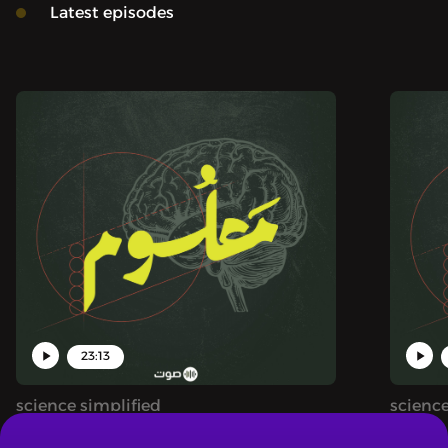
Latest episodes
23:13
science simplified
science
ست معلوم
ذكاء اصطناعي... وذكوري؟ | بودكاست معلوم