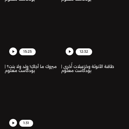
15:25
12:32
طاقة الأنوثة وخزعبلات أُخرى |
مبروك ما أجاكِ! ولد ولا بنت؟ |
بودكاست معلوم
بودكاست معلوم
1:31