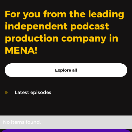
For you from the leading
independent podcast
production company in
MENA!
Explore all
Latest episodes
No items found.