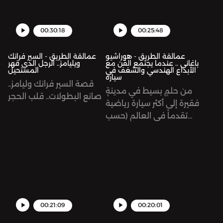
00:30:18
00:25:48
عمالقة الطريق - هوراشيو
عمالقة الطريق - السير فرانك
باغاني .. عندما يجتمع الفن مع
ويليامز.. الرجل الذي قهر
الأبداع الهندسي والشغف في
المستحيل
سيارة
قصة السير فرانك وليامز..
من حلمٍ بسيط في مدينةٍ
صانع البطولات.. قلب الحجر
فقيرة إلى أكثر سيارة رياضية
تقدماً في العالم (حسب
صحيفة EVO) قصة
هوراشيو باغاني, مؤسس
شركة باغاني للسيارات
00:21:09
00:20:01