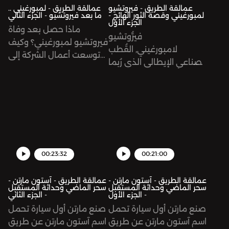
عمالقة الطريق - فيروتشيو
عمالقة الطريق - لمبورغيني ..
لمبورغيني وقصة الثور الهائج -
ما بعد فيروتشيو - الجزء الثاني
الجزء الأول
ماذا حصل بعد وفاة
فيرُّوتشيو
فيروتشيو لمبورغيني؟ وكيف
لامبورغيني, القُطب
توسعت أعمال الشركة إلى
الصناعي الإيطالي الذي رُبما
مجالاتٍ متعددة بعيدة عن
منبع شُهرته تأسيسه شركة
عالم السيارات؟
لامبورغيني للسيارات
الرياضية، لكن هذا جُزءٌ من
القصة، فقبل السيارات
الرياضية كان لامبورغيني
اسمًا معروفًا في إنتاج
مركبات أحادية المقعد
00:23:32
00:21:00
مكشوفة العجلات، ليست
سيارات سباقات رياضية، بل
عمالقة الطريق - آستون مارتن -
عمالقة الطريق - آستون مارتن -
سحر الماضي وحداثة المستقبل
سحر الماضي وحداثة المستقبل
جرّارات زراعية، وكان جمهوره
- الجزء الأول
- الجزء الثاني
الأول المُزارعين الذين يكدُّون
صنع مارتن أول سيارة تحمل
صنع مارتن أول سيارة تحمل
لإطعام الأمة.Support the
اسم آستون مارتن عن طريق
اسم آستون مارتن عن طريق
show: