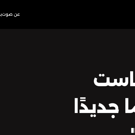
عن صوت
ب
است
 جديدًا