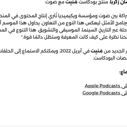
ن زكريا
، منتج بودكاست
مَنبِت
مع صوت:
راكة بين صوت ومؤسسة ويكيميديا تُثري إنتاج المحتوى في المنطق
رنامج الأمثل ليعكس هذا النوع من التعاون. يحاول هذا الموسم أ
لة عبر التاريخ، السينما، الموسيقى والتشويق. هذا التنوع في ال
ا نظرة على كيف كانت المعرفة وستظل دائمًا قوة."
 الجديد من
مَنبِت
في أبريل 2022، ويمكنكم الاستماع إلى الح
صات البودكاست.
اع:
Apple P
Google P