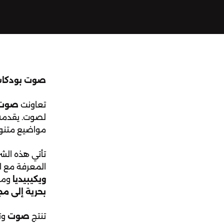
صوت بودكاست
تعاونت
صوت
لصوت. يقدمه
مواضيع متنو
تأتي هذه الشر
المعرفة مع ا
ويكيبيديا
ومشا
بحرية إلى م
تنتج
صوت
وت