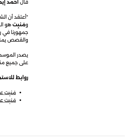
قال
أحمد إيما
"أعتقد أن الش
و
مَنبِت
هو الب
جمهورنا في رح
والقصص يمنحن
يصدر الموسم
على جميع من
روابط للاستم
مَنبِت على odcasts
مَنبِت على odcasts