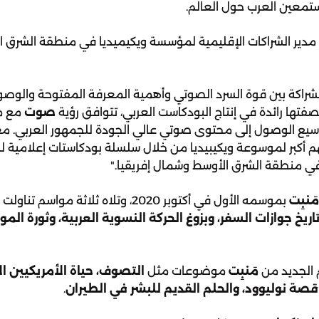
ستمعين العرب حول العالم.
 مدير الشراكات الإقليمية لمؤسسة ويكيميديا في منطقة الشرق 
شراكة بين قوة السرد الصوتي وأهمية المعرفة المفتوحة والوصو
فتها رائدة في إنتاج البودكاست العربي، تتوافق رؤية
صوت
مع م
سيع الوصول إلى محتوى صوتي عالي الجودة للجمهور العربي. معًا
م أكبر لموسوعة ويكيبيديا من خلال سلسلة بودكاستات إعلامية ل
 منطقة الشرق الأوسط وشمال إفريقيا."
مَنبِت
بموسمه الأول في أكتوبر 2020، وتلاه ثلاثة مواسم
اريخ جوازات السفر، وبزوغ الحركة النسوية العربية، وثورة الم
 الجديد من
مَنبِت
موضوعات مثل
التصوف، حياة الأمريكيين ا
 قصة نوليوود، والحلم القديم للبشر في الطيران
.