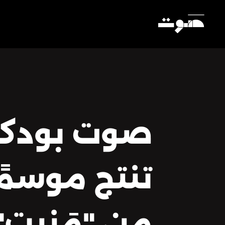
صوت بودك
تنتج موسمًا
من "مَنبِت"