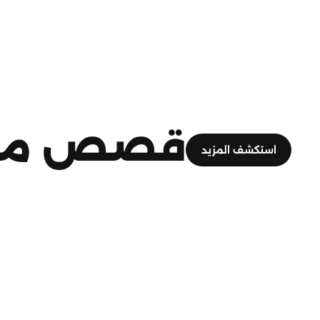
قصص مش
استكشف المزيد