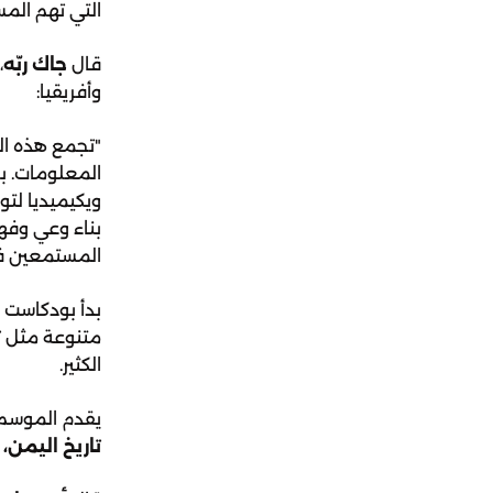
التي تهم الم
قال
جاك ربّه
،
وأفريقيا:
"تجمع هذه ال
المعلومات. بص
ويكيميديا لتو
بناء وعي وفه
المستمعين في
بدأ بودكاست
متنوعة مثل
ت
الكثير.
يقدم الموسم
تاريخ اليمن،