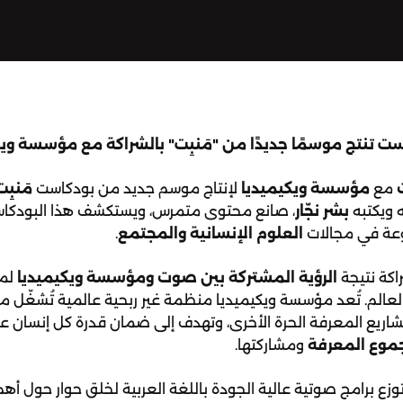
 تنتج موسمًا جديدًا من "مَنبِت" بالشراكة مع مؤسسة ويك
مع
مؤسسة ويكيميديا
لإنتاج موسم جديد من بودكاست
مَنبِت
 ويكتبه
بشر نجّار
، صانع محتوى متمرس، ويستكشف هذا البودكاس
عة في مجالات
العلوم الإنسانية والمجتمع
.
اكة نتيجة
الرؤية المشتركة بين صوت ومؤسسة ويكيميديا
لمش
لعالم. تُعد مؤسسة ويكيميديا منظمة غير ربحية عالمية تُشغّل 
ريع المعرفة الحرة الأخرى، وتهدف إلى ضمان قدرة كل إنسان ع
جموع المعرفة
ومشاركتها.
وزع برامج صوتية عالية الجودة باللغة العربية لخلق حوار حول أه