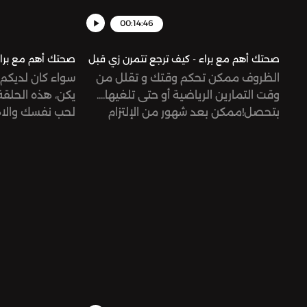
00:14:46
صحتك أهم مع براء - كيف ترجع تتمرن زي قبل
صحتك أهم مع براء 
الظروف ممكن تحكم وقتك و تقلل من
سواء كان لديكم 
وقت التمارين الرياضية أو حتى تلغيها....
يكن، هذه الحلق
بتحصل!ممكن بعد شهور من الإلتزام
لحب نفسك والاه
بالتمرين تمرض أو تتعب أو حتى يكثر
مع نفسك في عط
الشغل لدرجة تمنعك من انك ترجع تتمرن
ما تحب وكل ما ي
زي قبل... انا مريت بنفس التجربة و بحلقة
بالمشي أو حتى 
اليوم رح تعرفوا شو عملت و كيف رجعت
تقضي وقت مع 
للتمرين لتستفيدوا من تجربتي و ترجعوا
للتمرينSupport the show:
ntsnetworkSee
er for privacy
https://www.patreon.com/risinggiantsnetworkSee
information.
omnystudio.com/listener for privacy
information.