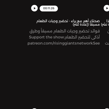
00:11:26
ٕذا
صحتك أهم مع براء - تحضير وجبات الطعام
 نشر)
مسبقاً (إعادة نشر)
ن
فوائد تحضير وجبات الطعام مسبقاً وطرق
أذكى لتحضير الطعامSupport the show:
نت
https://www.patreon.com/risinggiantsnetworkSee
اعدك
omnystudio.com/listener for privacy
information.
ابقة،
ن
ن
w
https://www.patr