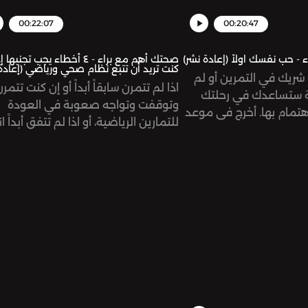
00:22:07
00:20:47
- حب نفسك اولاً (إعادة نشر)
صحتك أهم مع براء - ٤ أخطاء يجب تجنبها ا
كنت تريد أن تتبع نظام صحي ورياضي (إعادة
شريك في التمرين أو لم
اذا لم تتمرن سابقاً أبداً أو إن كنت تتمر
ة ستساعدك في رحلتك
وتوقفت وتواجه صعوبة في العودة
تمام بها. أخرج في موعد
للتمارين الرياضية، أو اذا لم تتفق أبداً ا
لة الاسبوع وافعل كل
والأكل الصحي،هذه الحلقة لك وستس
جعلك سعيدًا إقرأ أو قم
هلى البدء من جديد. سأبدأ بالأساسيات
شاهد فيلمًاالمهم هو أن
فقط، لا تحتاج لاي معلومات او خبرة س
نفسك وتستعد للمضي
فقط استمع واستمتع وسأشرح الأمر م
برحلة للاعتناء بالنفسSupport the show:
البداية. لمزيد من المعلومات والتماري
https://www.patreon.com/risinggia
والحميات، زوروا موقعي الالكتروني
omnystudio.com/listen
الشخصي
ww.baraaelsabbagh.comSupport
the show:
eon.com/risinggiantsnetworkSee