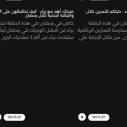
- دليلكم للتمرين خلال
صحتك أهم مع براء - كيف تحافظون على ا
واللياقة البدنية خلال رمضان
ن: في هذه الحلقة
خاص في رمضان: في هذه الحلقة تتح
مارسة التمارين الرياضية
براء عن أفضل الوجبات في رمضان.أيضًا
ن ، من خلال الإجابة على
ستتحدث براء عن أكبر 3 مغذيات كبرى
التالية: كيف ومتى وماذا
وتأثيرها عليك أثناء الصيامrt the
Support the :
show:
eon.com/risinggiantsnetworkSee
https://www.patreon.com/risinggia
ystudio.com/listener for privacy
omnystudio.com/listen
information.
00:13:27
00:11:07