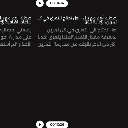
00:04:14
صحتك أهم مع براء - هل نحتاج للتعرق في كل
تمرين؟ (إعادة نشر)
ساعات اضافية (إعا
هل نحتاج الى التعرق في كل تمرين
بصفتي اخصائية
لمعرفة مقدار التقدم؟‎لماذا يتعرق احدنا
على مد
اكثر من الاخر بالرغم من ممارسة التمرين
الأعذار "لم أست
نفسه؟ ستجيب براء عن هذه الاسئلة في
الرياضية لأنني ل
حلقة اليوم من صحتك اهمSupport the
أو "لدي الكثير من
show:
به، لا يمكنني ال
https://www.patreon.com/risinggiantsnetworkSee
أو العبارة الشهي
omnystudio.com/listener for privacy
عندما يكون لدي
information.
ساعات إضافية ف
الرياضة!ow
ntsnetworkSee
er for privacy
information.
00:10:26