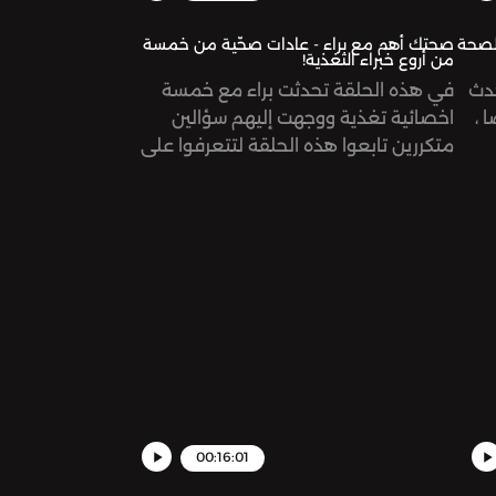
لصحة
صحتك أهم مع براء - عادات صحّية من خمسة
من أروع خبراء التغذية!
دث
في هذه الحلقة تحدثت براء مع خمسة
 ،
اخصائية تغذية ووجهت إليهم سؤالين
متكررين تابعوا هذه الحلقة لتتعرفوا على
Suppo
إجابات هذين السؤاليSupport the show:
https://www.patreon.com/risinggiantsnetworkSee
omnystudio.com/listener for privacy
https://www.patr
information.
omn
00:16:01