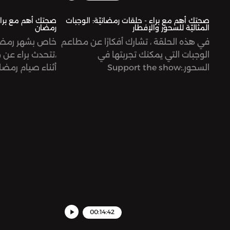
صحتك أهم مع براء - حلقات رمضانيّة: الوجبات
صحتك أهم مع براء 
المثاليّة للسحور والإفطار
رمضان
في هذه الحلقة ، تشارك أفكارًا عن مطاعم
خاص بشهر رمضا
الوجبات التي يمكنك تجربتها في
،تتحدث براء عن م
السحور.Support the show:
أثناء صيام رمضا
https://www.patreon.com/risinggiantsnetworkSee
الأسئلة الأربعة 
omnystudio.com/listener for privacy
ولماذا.show
ntsnetworkSee
information.
er for privacy
information.
00:14:42