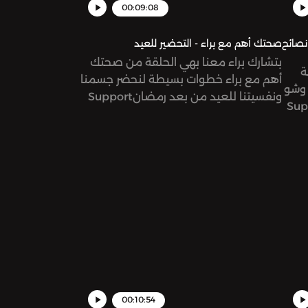
omn
00:09:08
 أهم مع براء - فوائد شرب الماء و ٦ نصائح
صحتك أهم مع براء - التحضير للعيد
بتشارك براء معنا بهي الحلقة من صحتك
ة
أهم مع براء خطوات بسيطة لنحضر جسمنا
 وشو
ونفسيتنا للعيد من بعد رمضانSupport
ها كل يوم؟ Support
the show:
https://www.patreon.com/risinggiantsnetworkSee
https://www.patr
omnystudio.com/listener for privacy
omn
information.
00:10:54