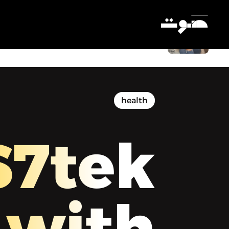
صحتك أهم مع براء - دليلكم للتمرين خلال
رمضان
Settings
health
S7tek
with