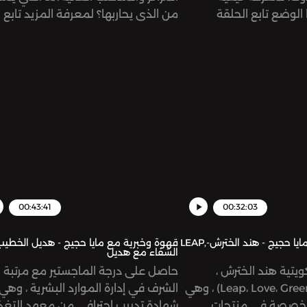
الوضع تابع الحلقة
من الذي يحاربها؟ لمعرفة المزيد تابع
الجديدة قهوة وخبرية. Support the
بودكاست قهوة وخبرية، متوفر على ج
منصات البودكاستpport the show
eon.com/risinggiantsnetworkSee
https://www.patreon.com/risinggia
ystudio.com/listener for privacy
omnystudio.com/listen
information.
00:43:41
00:32:03
قهوة وخبرية مع مايا حجيج - هند الخترش-LEAP,
قهوة وخبرية مع مايا حجيج - هديل الخطيب
الشفاء مع هديل
كويتية هند الخترش ،
حاصل على درجة الماجستير مع مرتبة
مؤسسة Leap، Love، Green (LLG) ، وهي
الشرف في إدارة الموارد البشرية ، وهي
متخصصة في منتجات
شهادة تدريب احترافي من معهد التغذ