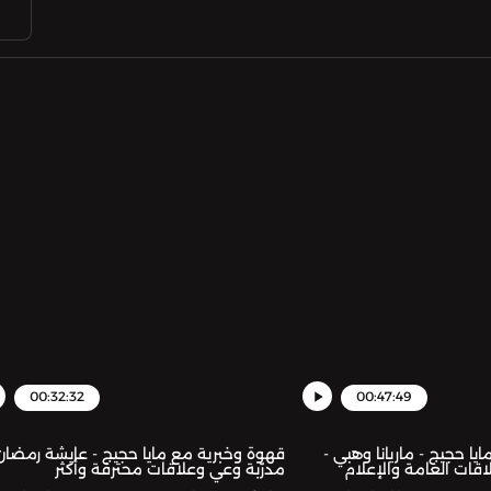
00:32:32
00:47:49
ا حجيج - ماريانا وهبي -
قهوة وخبرية مع مايا حجيج - عايشة رمضان
اقات العامة والإعلام
مدرّبة وعي وعلاقات محترفة وأكثر