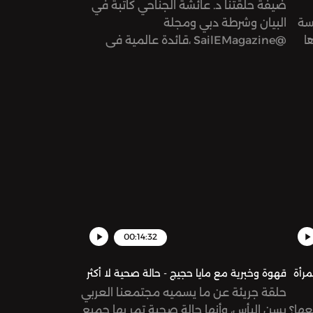
ضيفة حلقتنا د. عائشة الجناحي كاتبة في
سة
البيان وشرطة دبي ومجلة
ا
@SailEMagazine ،قائدة عالمية في
حياة
مجال الطفولة المبكرة في الإمارات، مدربة
ور
معتمدة. حاصلة على دكتوراة في إدارة
س،
المشاريع تتحدث عن الفشل والنجاح،
ي من
والصعوبات التي تواجه المرأة في مشوارها.
 في
Support the show:
https://www.patreon.com/risinggiantsnetworkSee
omnystudio.com/listener for privacy
https://www.patr
information.
omn
00:14:32
مرأة
قهوة وخبرية مع مايا حجيج - حالة صحية لا أكثر
حلقة جريئة عن ما يسميه مجتمعنا العربي
عها؟
بسن اليأس، وأنها حالة صحية تمر بها جميع