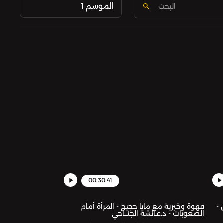
الموسم 1
00:30:41
 -
قهوة وخبرية مع مايا حجيج - المرأة أمام
الصعوبات - د.عـائشة الجنـــاحي