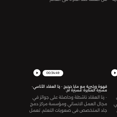
يب
العربي.Support the show:
صحة
https://www.patreon.com/risinggiantsnetworkSee
ل مع
omnystudio.com/listener for privacy
من
information.
The Br
سين
در
لذات
00:34:49
https://www.patr
omn
قهوة وخبرية مع مايا حجيج - رنا العقاد الأتاسي-
مسيرة المثابرة؛ مسيرة أم.
- رنا العقاد ناشطة وحاصلة على جوائز في
ي
مجال العمل الانساني ومؤسسة مركز دمج
جاد المتخصص في صعوبات التعلم. تعمل
 ٢٠ عاما، وتنلقت
رنا على جلب تجربتها العالمية النابعة من