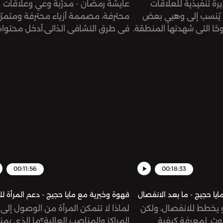
رة تنفيذية للعلاقات
عايشة رمضان - مدرّبة وعي وعلاقات
. يُنسب إلى وهبي بعض
محترفة، مصممة أزياء محترفة ومتمرّ
حًا التي شهدتها المنطقة.
في طرق التشافي الذاتي.أدخل محتواه
د المواهب وتسخيرها ؛ لقد
على مواقع التواصل تغييراً جذرياً على 
تاج مشاريع عالمية
العديد من متابعيها، وهي حالياً في ط
متوهجة كهيئة في
تحقيق تجربة فريدة في عالم الميتافير
تجارية وإدارة الأحداث
حيث تعمل على إنشاء استوديو تشاف
والإنتاج في المنطقة.Support the show:
شأنه أن يوفّر لزبائنها قريباً تجربة رائدة
https://www.patreon.com/risinggia
عالم التشافي.Support the show:
eon.com/risinggiantsnetworkSee
omnystudio.com/listen
ystudio.com/listener for privacy
information.
00:11:56
00:18:33
يا حجيج - ما بعد الانفصال
قهوة وخبرية مع مايا حجيج - دعم المرأة لل
و يخطط للانفصال، ولكن
لماذا لا تتمكن المرأة من الوصول إلى
دوث. لمعرفة كيفية
المراكز والمناصب العالية؟ما الذي يمن