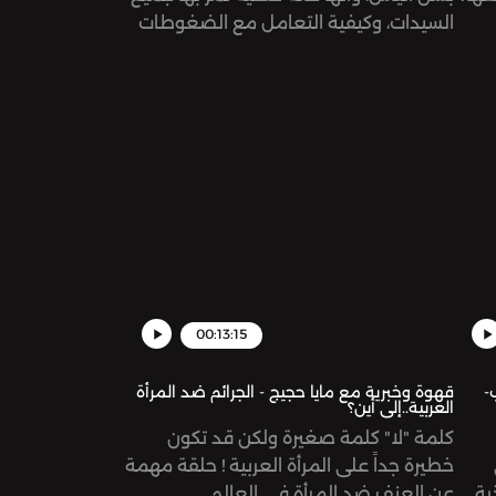
السيدات، وكيفية التعامل مع الضغوطات
ميع
التي تمر بها المرأة العربية في هذه الفترة
Su:
من حياتها!Support the show:
https://www.patreon.com/risinggiantsnetworkSee
https://www.patr
omnystudio.com/listener for privacy
omn
information.
00:13:15
-
قهوة وخبرية مع مايا حجيج - الجرائم ضد المرأة
العربية..إلى أين؟
كلمة "لا" كلمة صغيرة ولكن قد تكون
خطيرة جداً على المرأة العربية ! حلقة مهمة
ية
عن العنف ضد المرأة في العالم