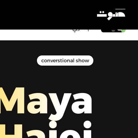
قهوة وخبرية مع مايا حجيج - منى ابو سمرة
- أول رئيسة تحرير لصحيفة يومية في
العالم العربي
Settings
converstional show
Maya
Hajej