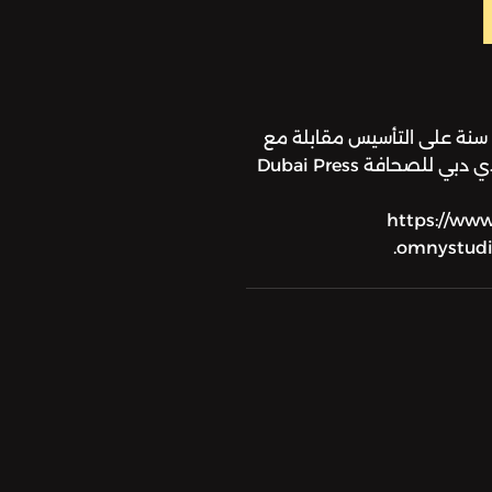
على هامش إحتفال نادي دبي للصحافة ب٢١ سنة على التأسيس مقابلة مع
منى ابو سمرةتم تسجيل هذه الحلقة في نادي دبي للصحافة Dubai Press
https://www
omnystudio