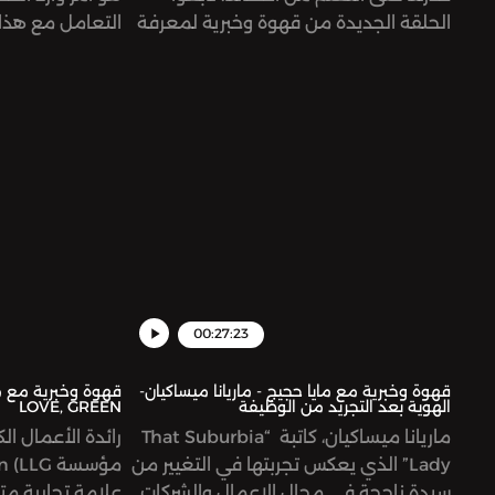
الحلقة الجديدة من قهوة وخبرية لمعرفة
التعامل مع هذا 
بعض النصائح للتعلم من
الأخطاء.Support the show:
show:
ntsnetworkSee
https://www.patreon.com/risinggiantsnetworkSee
er for privacy
omnystudio.com/listener for privacy
information.
information.
00:27:23
قهوة وخبرية مع مايا حجيج - ماريانا ميساكيان-
الهوية بعد التجريد من الوظيفة
LOVE, GREEN
ماريانا ميساكيان، كاتبة “That Suburbia
رائدة الأعمال ال
Lady” الذي يعكس تجربتها في التغيير من
سيدة ناجحة في مجال الاعمال والشركات
علامة تجارية 