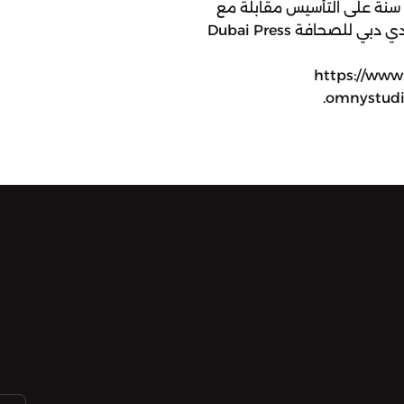
على هامش إحتفال نادي دبي للصحافة ب٢١ سنة على التأسيس مقابلة مع
منى ابو سمرة تم تسجيل هذه الحلقة في نادي دبي للصحافة Dubai Press
https://www
omnystudio