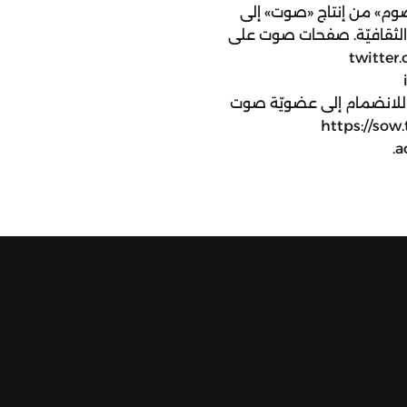
وم» من إنتاج «صوت» إلى
 الثقافيّة. صفحات صوت على
ويتر: twitter.com/sowt
يسبوك: facebook.com/SowtPodcasts للانضمام إلى عضويّة صوت
https://sow.
a