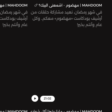
MAHDOOM | مهضوم - اشمعنى البيك؟ 🍗
MAHDOOM | مهضوم - سمبوسك/ة؟
في شهر رمضان، نعيد مشاركة حلقات من
في شهر رمضان، 
أرشيف بودكاست «مهضوم» معكم.. وكل
أرشيف بودكاست
عام وأنتم بخير!
عام وأنتم بخير!
21:02
MAHDOOM | مهضوم - ماذا يخبرنا أكل شوارع
AHDOOM