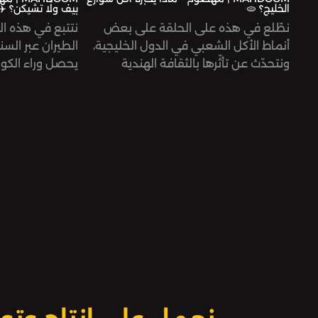
الخليج؟ 🫓
بيف ولّا تشيكن؟ ✈️
نطّلع في هذه على الحلقة على بعض
نتتبع في هذه ال
أنماط الأكل الشعبي في الدول الخليجية،
الطيران عبر الس
ونتحدّث عن تأثّرها بالثقافة الهندية
يحصل وراء الكوا
والآسيوية، ونتساءل عمّا يجعل أكلةً ما
إعداد المضيفات 
أصيلة لبلد ما.
ونكشف السرّ وراء
بها. 🤫
هذه الحلقة من تقديم وإنتاج جنى قزّاز،
وبحث زينب مرضي، وتحرير رنا داود. الهندسة
هذه الحلقة من تق
الصوتية لمحمود أبو ندى.
وبحث روان نخلة، 
الصوتية لمحمود
شكر خاص لكل من ساعد في التسجيلات
الميدانية وكل الذين شاركونا أصواتهم في
شكر خاص لكل م
هذه الحلقة.
الميدانية وكل ا
هذه الحلقة.
بودكاست مهضوم من إنتاج صوت.
بودكاست مهضوم