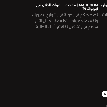
وارع
MAHDOOM | مهضوم - عربات الحلال في
نيويورك 🗽
ات
نصطحبكم في جولة في شوارع نيويورك،
ونقف عند عربات الأطعمة الحلال التي
ساهم في تشكيل ثقافتها أبناء الجالية
المصريّة. لمَ يتزايد الإقبال عليها بعيدًا عن
الدافع الديني، في مدينة تحوي خيارات أكل
عالميّة لا تعد ولا تحصى؟
هذه الحلقة من تقديم وإنتاج جنى قزّاز،
وبحث أويس أبو زيد، وتحرير رنا داود.
الهندسة الصوتية لتيسير قبّاني.
شكر خاص لكل من ساعد في التسجيلات
الميدانية ولكل الذين شاركونا أصواتهم في
هذه الحلقة.
بودكاست مهضوم من إنتاج صوت.