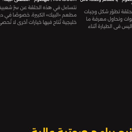
نتساءل في هذه الحلقة عن سرّ شعبية
حلقة تطوّر شكل وجبات
مطعم «البيك» الكبيرة، خصوصًا في د
نوات ونحاول معرفة ما
خليجية تُتاح فيها خيارات أخرى لا تُحص
ليس في الطيارة أثناء
ونتعرّف إلى قصّته من البداية.
والمضيفين لهذه الوجبات،
 عدم استمتاع الكثيرين منّا
هذه الحلقة من تقديم وإنتاج جنى قزّاز،
وبحث روان نخلة، وتحرير رنا داود. الهند
الصوتية لمحمود أبو ندى.
ديم وإنتاج جنى قزّاز،
وتحرير رنا داود. الهندسة
شكر خاص لكل من ساعد في التسجيلا
 أبو ندى.
الميدانية وكل الذين شاركونا أصواتهم
هذه الحلقة.
ن ساعد في التسجيلات
لذين شاركونا أصواتهم في
بودكاست مهضوم من إنتاج صوت.
 من إنتاج صوت.