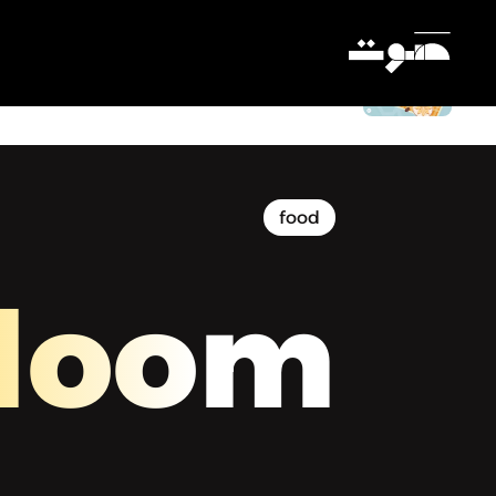
Mahdoom | مهضوم - سمبوسك/ة؟
Settings
food
doom