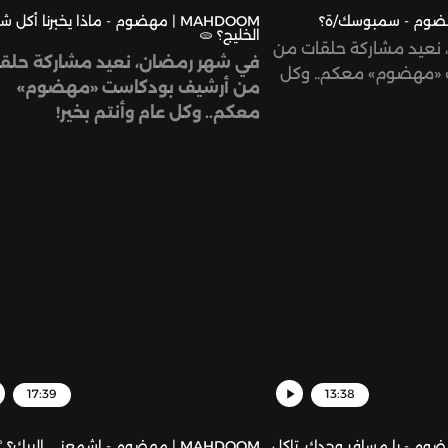
MAHDOOM | مهضوم - ماذا يخبرنا أكل ش
الخليج؟ 🫓
نعيد مشاركة حلقات من
في شهر رمضان، نعيد مشاركة حلق
 «مهضوم» معكم.. وكل
من أرشيف بودكاست «مهضوم»
معكم.. وكل عام وأنتم بخير!
17:39
13:38
M | مهضوم - يا مسافر وحدك، تاكل
MAHDOOM | مهضوم - اشمعنى البيك؟ 🍗