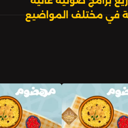
يع برامج صوتية عالية
بية في مختلف المواضيع