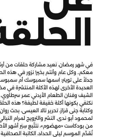
الحلقة
في شهر رمضان، نعيد مشاركة حلقات من أ
معكم.. وكل عام وأنتم بخير! نزور في هذه الح
جدلاً على تويتر: اسمها سمبوسك أم سمبوس
العديدة الأخرى لهذه الأكلة المنتشرة في م
الشيف وفنان الطعام الأردني عمر سرطاوي، لم
نكتفي بكونها أكلة خفيفة لطيفة؟ هذه الحلقة
وكتابة جنى قزاز، تحرير تالا العيسى، بحث روا
لمحمود أبو ندى. النشر والترويج لمرام النبا
من بودكاست «مهضوم»، نتتّبع سِيَر أشهر الأط
تُقدِّم الموسم ليلى الحداد، الكاتبة الصحاف