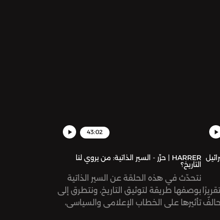
التغيَّر المناخي في منطقتنا العربية
43:02
رائيل
HARRER | حرِّر - السير الذاتية: من يروي لنا
التاريخ؟
نتحدّث في هذه الحلقة عن السير الذاتية
ريرًا
بوصفها طريقة لتوثيق التاريخ، ونتطرق إلى
حالفٌ
تأثيرها على الخطاب الإعلامي والسياسي،
قرير
إضافة إلى تأثر طريقة معالجتها من قبل