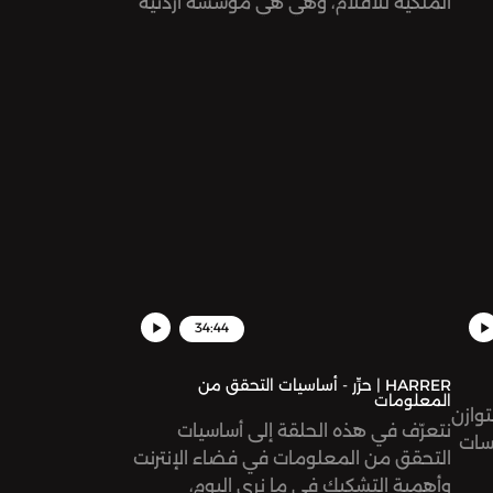
الملكية للأفلام، وهي هي مؤسسة أردنية
حكومية، تأسست سنة ٢٠٠٣ بهدف تطوير
صناعة الأفلام الأردنية للتنافس عالميًا.
34:44
HARRER | حرِّر - أساسيات التحقق من
المعلومات
وازن
نتعرّف في هذه الحلقة إلى أساسيات
سات
التحقق من المعلومات في فضاء الإنترنت
وأهمية التشكيك في ما نرى اليوم،