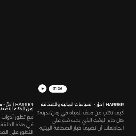
31:06
HARRER | حرِّر - السياسات المائية والصحافة
HARRER | ح
زمن الذكاء الاصط
كيف نكتب عن ملف المياه في زمن ندرته؟
مع تطور أدوات ا
هل جاء الوقت الذي يجب فيه على
في هذه الحلقة م
الجامعات أن تضيف خيار الصحافة البيئية
التطور على ال
والصحافة المائية لباقي تخصصات