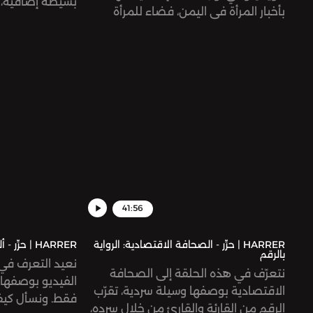
بسيطة إضافية، 
بأخبار المرأة في اليمن، فضاء للمرأة
التعامل مع الأدو
اليمنية، يناقش قضاياها، وينقل همومها،
بحكمة أكثر، خصو
ويحتفي بقصص نجاحها، ويناصر حقوقها.
بخصوصيتنا ومعل
41:56
HARRER | حرِّر - الصحافة الاقتصادية: الرواية
HARRER | حرِّر - ألعاب الفيديو: وسيلة إعلام؟ 👾
بالرقم
نعيد التعرف في 
نتعرّف في هذه الحلقة إلى الصحافة
الفيديو بوصفها 
الاقتصادية بوصفها وسيلة سردية، تقرّب
فقط. ونسأل كيف 
الرقم من القارئة والقارئ من خلال سرده،