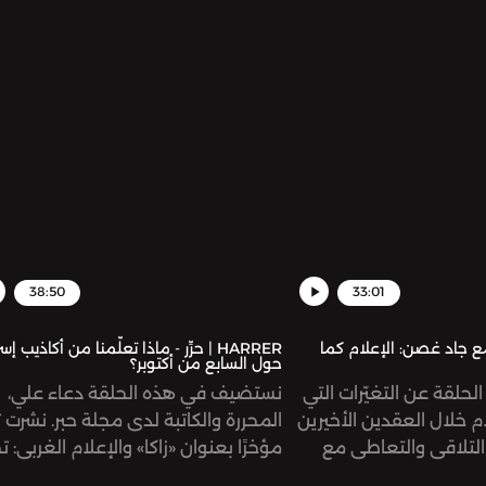
ت الذكاء الاصطناعي التي
سسات الصحفية، كما
على السؤال: كيف للصحفي
ذه التكنولوجيا لا ندّاً لها؟
38:50
33:01
رِّر - مع جاد غصن: الإعلام كما
HARRER | حرِّر - ماذا تعلّمنا من أكاذيب إس
حول السابع من أكتوبر؟
لحلقة عن التغيّرات التي
نستضيف في هذه الحلقة دعاء علي،
م خلال العقدين الأخيرين
المحررة والكاتبة لدى مجلة حبر. نشرت تق
التلاقي والتعاطي مع
مؤخرًا بعنوان «زاكا» والإعلام الغربي: ت
رّ على كيفية التعامل مع
صنعَ أكاذيب السابع من أكتوبر. يشرح الت