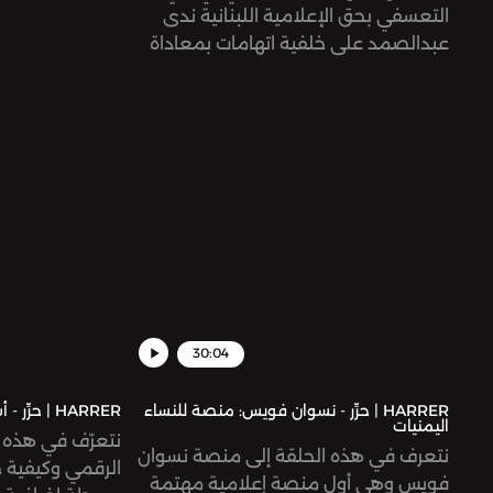
التعسفي بحق الإعلامية اللبنانية ندى
التغيّرات التي ن
عبدالصمد على خلفية اتهامات بمعاداة
وأهمية إيجاد ص
السامية روّجت لها وسائل إعلام بريطانية
الإعلام المتغيّر ب
يمينية بعد إعادة نشر عبدالصمد لتغريدة
إخبارية على موقع «إكس» عقب أحداث
السابع من أكتوبر العام الماضي.
30:04
HARRER | حرِّر - نسوان فويس: منصة للنساء
HARRER | حرِّر - أساسيات الأمن الرقمي
اليمنيات
نتعرّف في هذه ا
نتعرف في هذه الحلقة إلى منصة نسوان
الرقمي وكيفية 
فويس وهي أول منصة إعلامية مهتمة