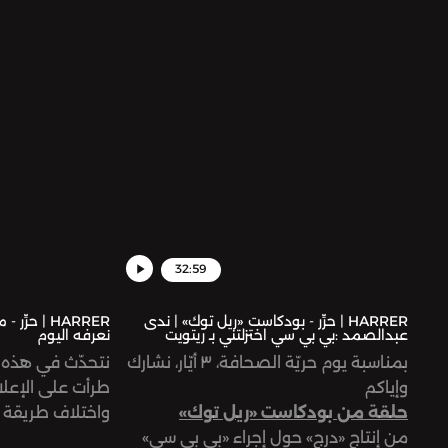
موضوعية برمجيا
الصحافة؟ ما هي المصادر التي نستقي
تستخدمها المؤ
منها المعلومات المتعلقة بالمياه؟
نحاول الإجابة 
أن يكون صديقاً له
32:59
HARRER | حرِّر - بودكاست «ريل توك» | ندى
HARRER | ح
عبدالصمد :بي بي سي اختزلتني بـ ريتويت
نعرفه اليوم
بمناسبة يوم حريّة الصحافة، ٣ أيّار، نشارك
نتحدّث في هذه ا
وإياكم
طرأت على الإعلا
حلقة من بودكاست «ريل توك»
واختلاف طريقة 
من إنتاج «درج» حول إجراء «بي بي سي»
الجماهير. كما نم