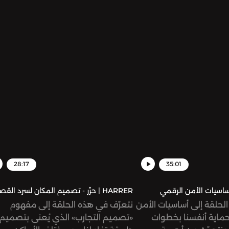
شهدها في السنوات الأخيرة،
نشأة منظمة «زاكا» الإسرائيلية للبحث
وتنا الخاص في مجال
والإنقاذ، والتي كانت مسؤولة عن جمع
استمرار.
الجثث بعد هجمات ٧ أكتوبر، ويوضّ
دورها في تلفيق ونشر ادّعاءات وشهاد
مفبركة حول ما وقع.
28:17
35:01
HARRER | حرِّر - تصميم المكان لسرد القصة 🎢
لحلقة إلى أساسيات الأمن
نتعرّف في هذه الحلقة إلى مفهوم
حماية أنفسنا بخطوات
«تصميم التجارب» الذي يُعنى بتصميم