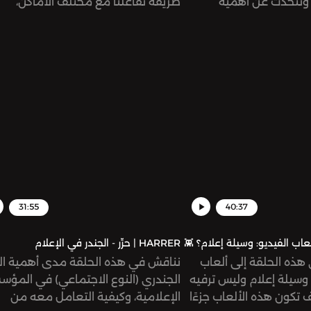
ونتحدّث عن أهمية
طريقة تفاعلنا مع مختلف الأماكن،
ات المتاحة أمامنا اليوم
كالمتاحف والمعارض ومدن الملاهي.
صًا فيما يتعلق
وماتنا الشخصية.
31:55
40:37
HARRER | حرِّر - الجندر في الإعلام
هذه الحلقة إلى ألعاب
نناقش في هذه الحلقة مدى أهمية الت
وسيلة إعلام وليس ترفيه
الجندري (النوع الاجتماعي) في المؤس
تكون هذه الألعاب جزءًا
الإعلامية، وكيفية التعامل معه من