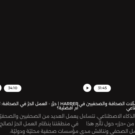
34:10
31:45
رِّر - مآلات الصحافة والصحفيين في
HARRER | حرِّر - العمل الحرّ في الصحافة
ناعي
أم أفضلية؟
لذكاء الاصطناعي، نتساءل
يعمل العديد من الصحفيين والصحفيّ
ن «حرّر» حول تأثير هذا
في منطقتنا بنظام العمل الحرّ لصالح
عمل الصحفي ونناقش مدى
مؤسسات صحفية محليّة ودوليّة.