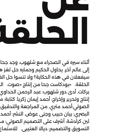
الحلقة
أثناء سيره في الصحراء مع شلهوب، وجد جحا م
إلى عالم آخر. يحاول الحكيم وحماره حل لغز هذ
سيفعلان في هذه الحكاية؟ ولا تنسوا حل الف
الحلقة. »بودكاست جحا من إنتاج «صوت. الم
بركات. أدى دور شلهوب: عبد الرحمن الحداوي
إنتاج وتحرير وإخراج: أحمد إيمان زكريا. كتابة:
الصوتي:أحمد متري. من المراجعة والتدقيق ا
البصري: بيان حبيب وجنى عوض. النشر: أحمد 
لين كرادشة. أشرف على التصميم الصوتي: م
التسويق والتصميم: ديالا العتيبي. للاستماع