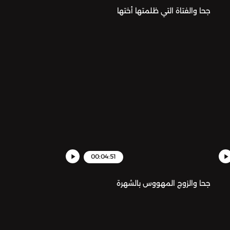
جحا والفتاة التي ظلمتها أختها
00:04:51
جحا والزوج المهووس بالشهرة