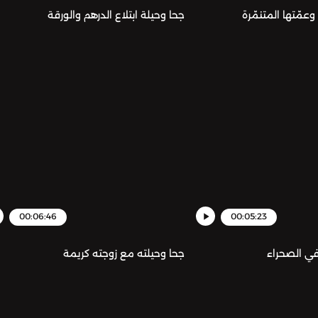
وعمّتها المتنمّرة
جحا وحيلة ابتلاع الدرهم والورقة
00:06:46
00:05:23
في الصحراء
جحا وحيلته مع زوجته كريمة