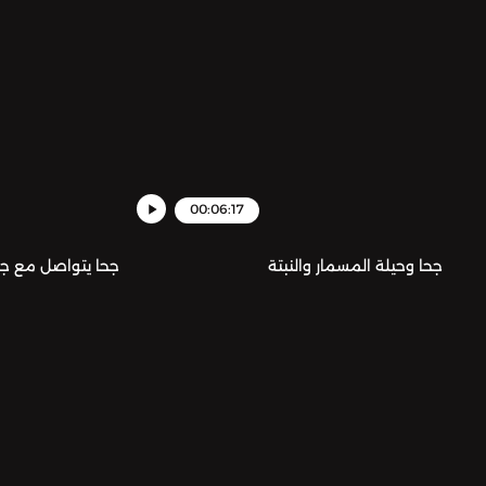
00:06:17
جحا وحيلة المسمار والنبتة
جحا يتواصل مع جم