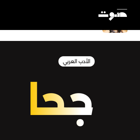
عندما ابتلعت الزوبعة جحا
Settings
الأدب العربي
جحا