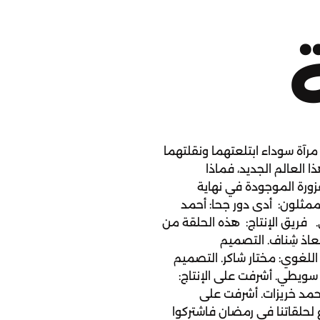
رآة سوداء ابتلعتهما ونقلتهما
ا العالم الجديد، فماذا
زورة الموجودة في نهاية
مثلون: أدى دور جحا: أحمد
. فريق الإنتاج: هذه الحلقة من
 معاذ شِناف. التصميم
للغوي: مختار شاكر. التصميم
سويطي. أشرفت على الإنتاج:
حمد خريزات. أشرفت على
 لحلقاتنا في رمضان فاشتركوا