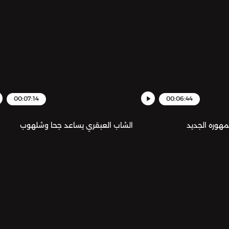
00:07:14
00:06:44
هوره الجديد
الشاب العبقري يساعد جحا وشلهوب