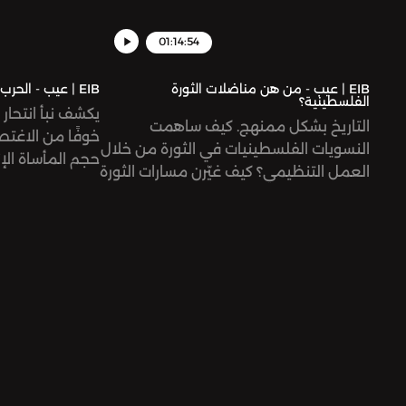
01:14:54
EIB | عيب - من هن مناضلات الثورة
EIB | عيب - الحرب على نساء السودان
الفلسطينية؟
التاريخ بشكل ممنهج. كيف ساهمت
خوفًا من الاغت
النسويات الفلسطينيات في الثورة من خلال
حجم المأساة الإ
العمل التنظيمي؟ كيف غيّرن مسارات الثورة
ويعرض صورة مرعب
وساهمن في دفعها نحو التحرير؟ أين هو
على النساء وال
هذا التاريخ، وما هي الأمثلة التي يمكننا
الذي يحدث في ا
الاستفادة منها لتعزيز دور النساء التنظيمي
التغطية الإعلام
في حاضرنا؟
تنظم النساء الس
مواجهة هذه التح
ومجتمعاتهن؟