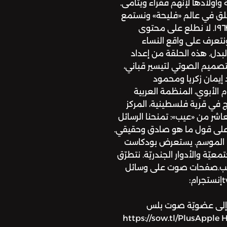
أولادها لإنهم فقراء ويتامى.
حلق في عالم «فليحة» ونستمع
لحكاية رسالة وجهها والدها لابنه حسن عام ١٩٦٣. لا نطلع على محتوى
نتعرف على واقع النساء
لبدل. هذه الحلقة من إعداد
التصميم الصوتي لتيسير قباني،
د إيمان زكريا ومحمود
ر، غيردا، 2013، نشأة النظام الأبوي، المنظمة العربية
لما، 2015، أحوال الزواج في قرية فلسطينية، المركز
اشر من «عيب»: تمنحنا الرسائل
ا على قول ما هو صادق وحقيقي.
ذا الموسم. يستعرض بودكاست
يّة والأدوار الجندريّة. نتطرّق
العيب.صفحات صوت على وسائل
التواصل الاجتماعي:تويتر: twitter.com/sowtإنستجرام:
facebook.للانضمام إلى عضويّة صوت بلس
https://sow.tl/PlusApple 