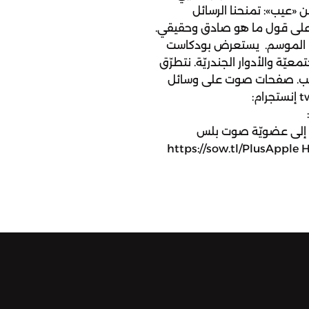
 «عيب»: تمنحنا الرسائل
ا على قول ما هو صادق وحقيقي.
هذا الموسم. يستعرض بودكاست
يّة والأدوار الجندريّة. نتطرّق
العيب. صفحات صوت على وسائل
التواصل الاجتماعي: تويتر: twitter.com/sowt إنستجرام:
:
facebook للانضمام إلى عضويّة صوت بلس
https://sow.tl/PlusApple 