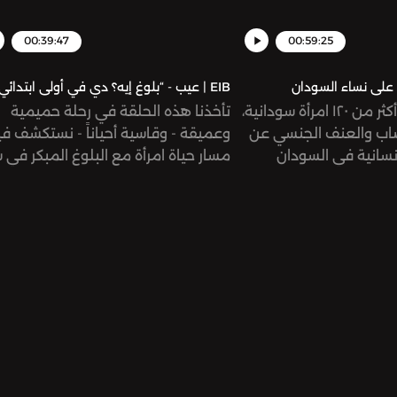
00:39:47
00:59:25
EIB | عيب - “بلوغ إيه؟ دي في أولى ابتدائي!”
يكشف نبأ انتحار أكثر من ١٢٠ امرأة سودانية،
تأخذنا هذه الحلقة في رحلة حميمية
صاب والعنف الجنسي عن
وعميقة - وقاسية أحياناً - نستكشف في
نسانية في السودان
مسار حياة امرأة مع البلوغ المبكر في
ة لآثار الحرب الكارثية
السادسة والختان القسري، ونتابع رحلته
أطفال والمهمشين. فما
الطويلة في مواجهة الاغتراب النفسي
لسودان، ولماذا تغيب
والجسدي وصراعها مع الاكتئاب ومواج
ية عن هذه الأحداث؟ ما
خرافات المجتمع وإنكار المنظومة الطب
هي جذور ودوافع حرب ١٥ أبريل؟ وكيف
لما تعانيه.
ودانيات أنفسهن اليوم في
ديات لحماية حياتهن