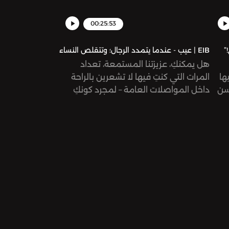
00:25:53
EIB | عيب - عندما يتمدد الرجال؛ وتتقلص النساء
هل يمكنكِ، عزيزتنا المستمعة، تعداد
ها
المرات التي كنتِ فيها لا تشعرين بالراحة
 سن
داخل المواصلات العامة – لمجرد كونكِ
ا
امرأة؟ هل انزعجتِ من رجل يجلس جنبك
مباعداً ساقيه بشكل يتحدى قوانين الفيزياء
هتها
والطبيعة – ويتعدى على مساحتكِ؟ أنتِ
ية
لستِ وحدكِ!