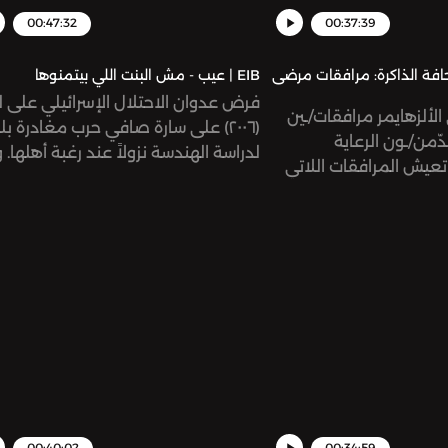
00:47:32
00:37:39
ى حافة الذاكرة: مرافقات مرضى
EIB | عيب - مش البنت اللي بيتمنوها
فرض عدوان الاحتلال الإسرائيلي على ل
لألزهايمر مرافقات/ـين
(٢٠٠٦) على سارة صافي حرب مغادرة بل
ّمن/ـون الرعاية
لدراسة الهندسة نزولاً عند رغبة أهلها.
تعيش المرافقات اللاتي
تلك اللحظة، بدأت هِيَ حروبها الخاصة؛ 
ل أحبّاء قد لا يتذكّرونهن
على الاكتئاب، والقوالب المجتمعية، وا
ّيات التي يواجهنها في ظلّ
النمطية.
المعلومات الداعمة؟
 المستقبل؟
00:40:02
00:34:59