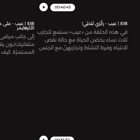
00:40:45
EIB | عيب - ركّزي لتحبّي!
EIB | عيب - عل
الألزهايمر
في هذه الحلقة من «عيب» نستمع لتجارب
إلى جانب مرضى ا
ثلاث نساء يخضن الحياة مع حالة نقص
متفانيات/ـون يقد
الانتباه وفرط النشاط وتجاربهنّ مع الجنس
المستمرّة. كيف 
والحب والولادة
تتمحور حياتهن حو
دائمًا؟ ما التحد
نقص المساحات و
وكيف ينظرن إلى
00:51:52