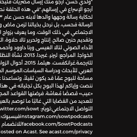
"ولدي حسن، أرجو منك إرسال مصريات فليحة و
أرجو الإسراع في إرسالهم."في هذه الحلقة ن
الرسالة فحسب، بل نرحل بخيالنا لزمن ماض و
الاجتماعي في ذلك الوقت، وما يعرف بزواج ا
وتقديم حنين صالح، إنتاج وتحرير تالا حلاوة، 
الأداء الصوتي لتالا العيسى ورنا داوود وأحم
الخواجا. المراجع: ليرن
للترجمة.غرانكفست، هي
العربي للأبحاث ودراسة السياسات.الموسم الع
مساحة للبوح عمّا قد يكون ثقيلاً، وتساعدن
ننصت وإياكم لهذا البوح بكل تجلياته في ه
«عيب» قصصًا مُعاشة، فرضتها القواعد المجتمع
للعديد من القضايا التي غالبًا ما توصم ب
instagram.com/sowtpodcastsفيسبوك:
com/SowtPodcasts
Hosted on Acast. See acast.com/privacy