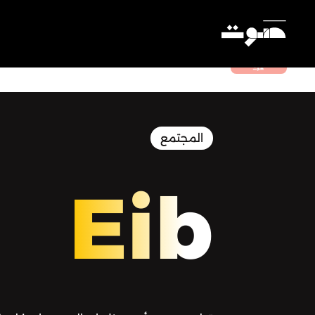
Eib | عيب - إلى جدتي: عمَّ لم تبوحي به
Settings
المجتمع
Eib