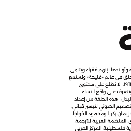
أولادها لإنهم فقراء ويتامى.
نحلق في عالم «فليحة» ونستمع
لحكاية رسالة وجهها والدها لابنه حسن عام ١٩٦٣. لا نطلع على محتوى
نتعرف على واقع النساء
لبدل. هذه الحلقة من إعداد
التصميم الصوتي لتيسير قباني،
 إيمان زكريا ومحمود الخواجا.
شأة النظام الأبوي، المنظمة العربية للترجمة.
 الزواج في قرية فلسطينية، المركز العربي