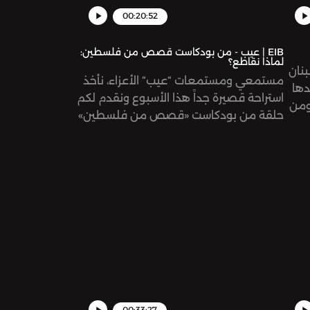
00:20:52
EIB | عيب - من بودكاست قصص من فلسطين:
لماذا نقاطع؟
بنان
مستمعي ومستمعات “عيب“ الأعزاء، نأخذ
دها
استراحة قصيرة جداً هذا الأسبوع ونقدم لكم
 ومن
حلقة من بودكاست «قصص من فلسطين»
حربها
عن مقاطعة المنتجات الصهيونية
لصور
والأجنبية كشكل من أشكال المقاومة
والمساهمة في إنهاء الاحتلال والاستبداد.
نُشرت هذه الحلقة في تاريخ ٢٦ حزيران ٢٠٢٤.
00:33:27