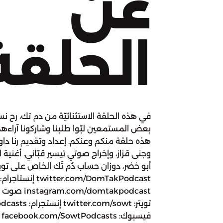
عن
الحلقة
في هذه الحلقة الاستثنائيّة من دم تك، رح نس
بعض المستمعين لبّوا طلبنا وشاركونا آراءه
هذه حلقة منكم وعنكم. إعداد وتقديم رنا دا
وجنى قزاز، وإخراج صوتي تيسير قبّاني. أغنية ا
أبو خضر، دوزان حساب دُم تَك الخاص على تويت
twitter.com/DomTakPodcast إنستاجرام:
mtakpodcast
تويتر: om/sowt
ف