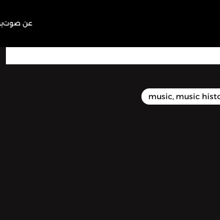
عن صوت
ب
16:27
Play
Mute
music, music histo