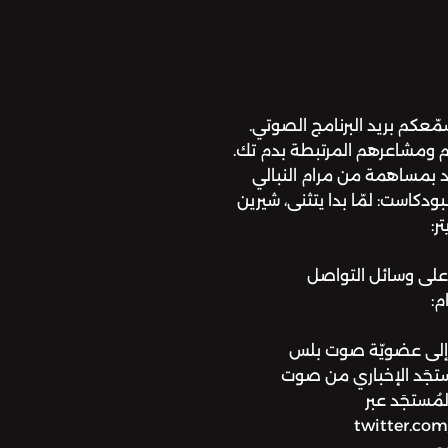
مّعكم بريد البرنامج الصوتي.
م ومشاعرهم المرتبطة بدم تك.
د بمساهمة من مرام النبالي
بودكاست: لمّا بدا يتثنى، شيرين
ر:
instagram.com/ صوت على وسائل التواصل
 إنستجرام:
facebook.للانضمام إلى عضويّة صوت بلس
ت المُستجَد الإخباري من صوت
وا حساب المُستجَد عبر
twitter.com/