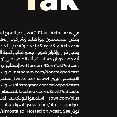
في هذه الحلقة الاستثنائيّة من دم تك، رح نس
بعض المستمعين لبّوا طلبنا وشاركونا آراءه
هذه حلقة منكم وعنكم.إعداد وتقديم رنا داو
وجنى قزاز، وإخراج صوتي تيسير قبّاني.أغنية ال
أبو خضر، دوزان حساب دُم تَك الخاص على تويت
twitter.com/DomTakPodcastإنستاجرام:
domtakpodcast
الاجتماعي:تويتر: twitter.com/sowt
instagram.com/sowtpodcastsفيسبوك:
com/SowtPodcasts
sowt.com/plus---استمعوا لبودكاس
عبر:sowt.com/almostajadوتابع
تويتر:almostajad Hosted on Acast. See