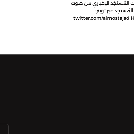
وا لبودكاست المُستجَد الإخباري من صوت
تابعوا حساب المُستجَد عبر تويتر:
twitter.com/almostajad H