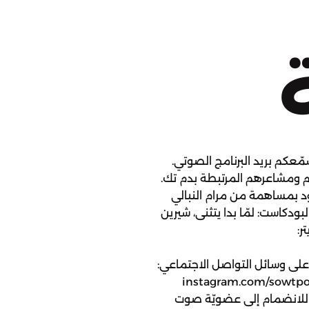
مّعكم بريد البرنامج الصوتي.
م ومشاعرهم المرتبطة بدم تك.
ود بمساهمة من مرام النبالي
لبودكاست: لمّا بدا يتثنى، شيرين
ر:
instagram.com/do صوت على وسائل التواصل الاجتماعي:
twitter.c إنستجرام: instagram.com/sowtpodcasts
يسبوك: facebook.com/SowtPodcasts للانضمام إلى عضويّة صوت