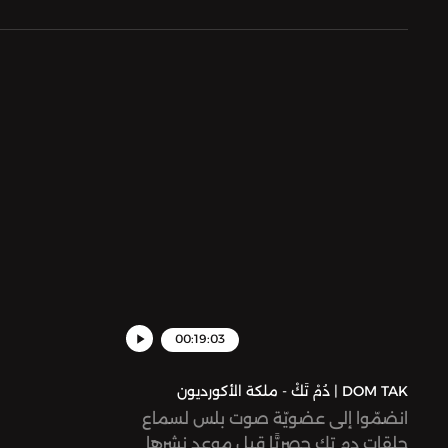
00:19:03
DOM TAK | دُمْ تَكْ - ملكة الأكورديون
انضمّوا إلى عضويّة صوت بلس لسماع
حلقات دم تك حصريًّا قبل موعد نشرها