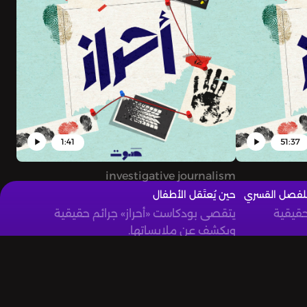
1:41
51:37
investigative journalism
 للفصل القسري
حين يُعتَقل الأطفال
حقيقية
يتقصى بودكاست «أحراز» جرائم حقيقية
ويكشف عن ملابساتها.