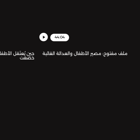
44:04
ملف مفتوح: مصير الأطفال والعدالة الغائبة
حين يُعتَقل الأطفال
خضعَت