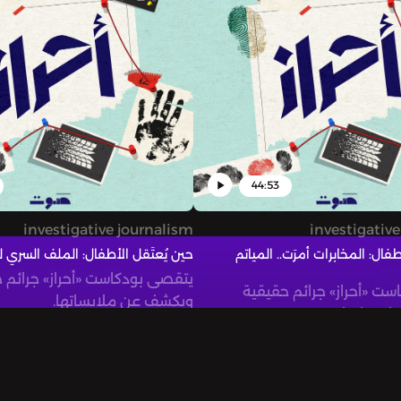
44:53
investigative journalism
investigativ
طفال: المخابرات أمرَت.. المياتم
حين يُعتَقل الأطفال: الملف السري
يتقصى بودكاست «أحراز» جرائم 
ت «أحراز» جرائم حقيقية
ويكشف عن ملابساتها.
ابساتها.