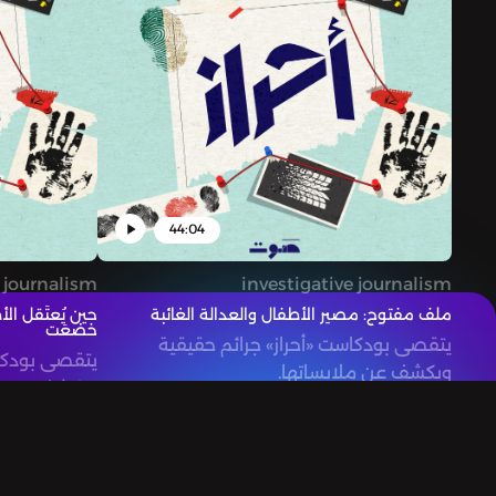
44:04
e journalism
investigative journalism
ملف مفتوح: مصير الأطفال والعدالة الغائبة
حين يُعتَقل الأ
خضعَت
يتقصى بودكاست «أحراز» جرائم حقيقية
يتقصى بودكاس
ويكشف عن ملابساتها.
ويكشف عن مل