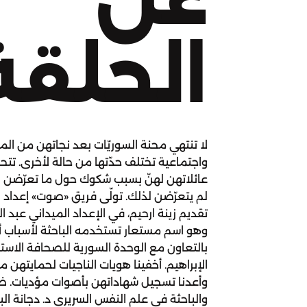
الحلقة
لا تنتهي محنة السوريّات بعد نجاتهن من الم
واجتماعية تختلف حدّتها من حالة لأخرى. تتحد
عائلاتهن لهنّ بسبب شكوك حول ما تعرّضن ل
لم يتعرّضن لذلك. تولّى فريق «صوت» إعداد و
تقديم زينة ارحيم، في الإعداد الميداني عبد ا
وهو اسم مستعار تستخدمه الباحثة لأسباب أم
بالتعاون مع الوحدة السورية للصحافة الاست
الإبراهيم. أخفينا هويات الناجيات لحمايتهن
وأعدنا تسجيل شهاداتهن بأصوات مؤديات. ضي
والباحثة في علم النفس السريري د. دجانة الب