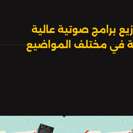
يع برامج صوتية عالية
بية في مختلف المواضيع