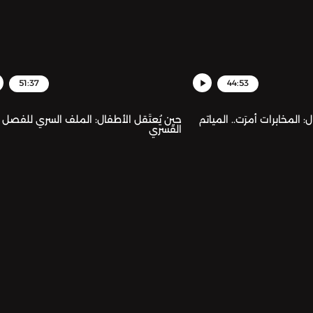
51:37
44:53
: المخابرات أمرَت.. المياتم
حين يُعتَقل الأطفال: الملف السري للفصل
القسري