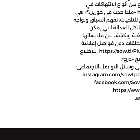
من أنواع الانتهاكات في
معسكر جورين: https://sow.tl/JoreenForm «ماذا حدث في جورين؟» هي
للناجيات، نفهم السياق ونواجه
كل العدالة التي يمكن
يقية ويكشف عن ملابساتها.
لحلقات دون فواصل إعلانية
اشتركوا في «صوت بلس» عبر الرابط https://sow.tl/PlusApple للاطّلاع
 «درج»:
 صفحات صوت على وسائل التواصل الاجتماعي:
twitter.c إنستجرام: instagram.com/sowtpodcasts
facebook.com/SowtP:
https://ww
a